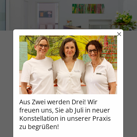
×
Navigation
WIR SETZEN UNS EIN.
Für neues Leben. Für Ihr Leben.
Für mehr Lebensqualität.
Aus Zwei werden Drei! Wir
Herzlich Willkommen in der
freuen uns, Sie ab Juli in neuer
Weinbrennerstr. 7!
Konstellation in unserer Praxis
zu begrüßen!
Durch unsere langjährige Erfahrung als
Fachärztinnen für Gynäkologie und