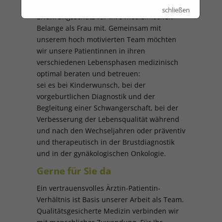
Geburtshilfe bringen wir einen breiten
schließen
Erfahrungsschatz für Ihre medizinischen
Belange als Frau mit. Gemeinsam mit
unserem hoch motivierten Team möchten
wir unsere Patientinnen in ihren
verschiedenen Lebensphasen medizinisch
optimal beraten und betreuen:
sei es bei Kinderwunsch, bei der
vorgeburtlichen Diagnostik und der
Begleitung einer Schwangerschaft, bei der
Verbesserung der Lebensqualität während
und nach den Wechseljahren oder präventiv
und therapeutisch in der Brustdiagnostik
und in der gynäkologischen Onkologie.
Gerne für Sie da
Ein vertrauensvolles Ärztin-Patientin-
Verhältnis ist Basis unserer Arbeit als Team.
Qualitätsgesicherte Medizin verbinden wir